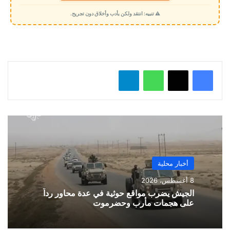
م
⚠️ تنبيه: انتقد ولكن بأدب وأخلاق دون تجريح.
ي
ل
…
واتساب
تيلقرام
أخبار محلية
8 أغسطس، 2026
الجيش يضرب مواقع حوثية في عدة محاور رداً
على هجمات مأرب وحضرموت