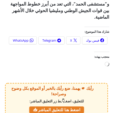
و”مستشفى الحمد”، التي تعد من أبرز خطوط المواجهة
بين قوات الجيش الوطني ومليشيا الحوثي خلال الأشهر
الماضية.
شارك هذا الموضوع:
فيس بوك
X
Telegram
WhatsApp
معجب بهذه:
ج
ا
ر
ي
رأيك 🫵 يهمنا، ضع رأيك بالخبر أو الموقع بكل وضوح
ا
وصراحة!
ل
للتعليق، اضغـ👇ـط زر التعليق المباشر:
ت
اضغط هنا للتعليق المباشر 📥
ح