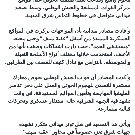
تمركز القوات المسلحة والجيش الوطني، وسط تصعيد
ميداني متواصل في خطوط التماس شرق المدينة.
وأفادت مصادر ميدانية بأن المواجهات تركزت في المواقع
العسكرية الممتدة من أسفل “عقبة منيف” وحتى محيط
“مستشفى الحمد”، حيث دارت اشتباكات وصفت بأنها من
الأعنف، استخدمت خلالها مختلف أنواع الأسلحة الثقيلة
والمتوسطة، بالتزامن مع تبادل كثيف للقصف بين الطرفين.
وأكدت المصادر أن قوات الجيش الوطني تخوض معارك
مستمرة للتصدي للهجوم الحوثي والعمل على دحر عناصر
المليشيا المهاجمة وتأمين المواقع المستهدفة، في وقت
تشهد فيه الجبهة الشرقية حالة استنفار عسكري وتحركات
قتالية متسارعة.
ويأتي هذا التصعيد في ظل توتر ميداني متكرر تشهده
جبهات شرق تعز، خصوصاً في محاور “عقبة منيف”