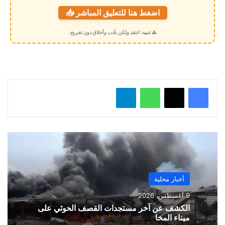
ت
اضغط هنا للتعليق المباشر 📥
ح
م
⚠️ تنبيه: انتقد ولكن بأدب وأخلاق دون تجريح.
ي
ل
…
واتساب
تيلقرام
أخبار محلية
9 أغسطس، 2026
الكشف عن آخر مستجدات القصف الحوثي على
ميناء المخا