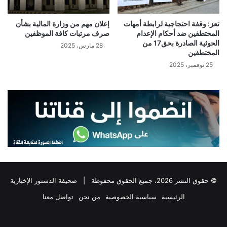
تعز: وقفة احتجاجية لرابطة أمهات
إعلان مهم من وزارة المالية بشأن
المختطفين ضد أحكام الإعدام
صرف مرتبات كافة الموظفين
الحوثية الصادرة بحق17 من
28 مارس، 2025
المختطفين
25 نوفمبر، 2025
© حقوق النشر 2026، جميع الحقوق محفوظة |
صحيفة الدستور الإخبارية
الرئيسية
سياسية الخصوصية
من نحن
تواصل معنا
فيسبوك
‫X
تيلقرام
واتساب