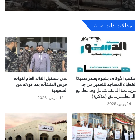
مقالات ذات صلة
مكتب الأوقاف بشبوة يصدر تعميمًا
عدن تستقبل القائد العام لقوات
لخطباء المساجد للتحذير من جـ.
حرس المنشآت بعد عودته من
ـريـ. ـمة الـ. ـقـ. ـتـ. ـل وقـ. ـطـ. ـع
السعودية
الـ. ـطـ. ـريـ. ـق (مذكرة)
12 مارس، 2026
24 يوليو، 2025