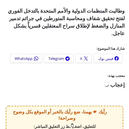
وطالبت المنظمات الدولية والأمم المتحدة بالتدخل الفوري
لفتح تحقيق شفاف ومحاسبة المتورطين في جرائم تدمير
المنازل والضغط لإطلاق سراح المعتقلين قسرياً بشكل
عاجل.
شارك هذا الموضوع:
فيس بوك
X
Telegram
WhatsApp
معجب بهذه:
إعجاب
ج
ا
ر
ي
رأيك 🫵 يهمنا، ضع رأيك بالخبر أو الموقع بكل وضوح
ا
وصراحة!
ل
للتعليق، اضغـ👇ـط زر التعليق المباشر: