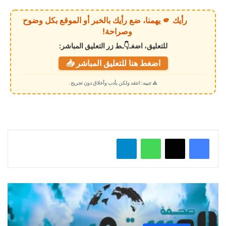
ي
رأيك 🫵 يهمنا، ضع رأيك بالخبر أو الموقع بكل وضوح
ا
وصراحة!
ل
للتعليق، اضغـ👇ـط زر التعليق المباشر:
ت
اضغط هنا للتعليق المباشر 📥
ح
م
⚠️ تنبيه: انتقد ولكن بأدب وأخلاق دون تجريح.
ي
ل
…
واتساب
تيلقرام