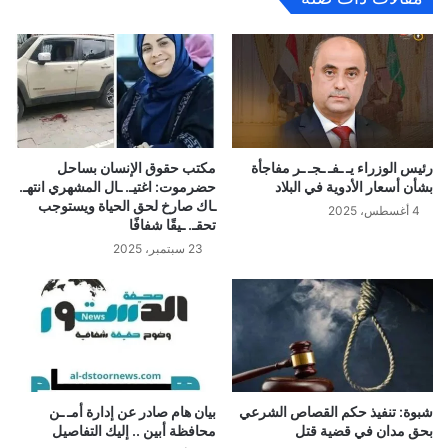
رئيس الوزراء يـ ـفـ ـجـ ـر مفاجأة
مكتب حقوق الإنسان بساحل
بشأن أسعار الأدوية في البلاد
حضرموت: اغتيـ. ـال المشهري انتهـ.
ـاك صارخ لحق الحياة ويستوجب
4 أغسطس، 2025
تحقـ. ـيقًا شفافًا
23 سبتمبر، 2025
شبوة: تنفيذ حكم القصاص الشرعي
بيان هام صادر عن إدارة أمـ ـن
بحق مدان في قضية قتل
محافظة أبين .. إليك التفاصيل