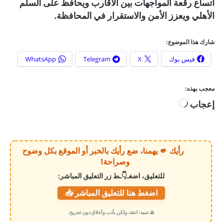
اتساع رقعة المواجهات بين الأقارب ويحافظ على السلم
الأهلي ويعزز الأمن والاستقرار في المحافظة.
شارك هذا الموضوع:
فيس بوك
X
Telegram
WhatsApp
معجب بهذه:
إعجاب
ج
ا
ر
ي
رأيك 🫵 يهمنا، ضع رأيك بالخبر أو الموقع بكل وضوح
ا
وصراحة!
ل
للتعليق، اضغـ👇ـط زر التعليق المباشر:
ت
اضغط هنا للتعليق المباشر 📥
ح
م
⚠️ تنبيه: انتقد ولكن بأدب وأخلاق دون تجريح.
ي