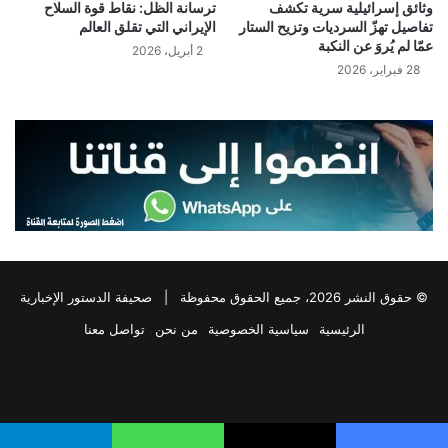
وثائق إسرائيلية سرية تكشف
ترسانة الظل: نقاط قوة السلاح
تفاصيل تهزّ السرديات وتزيح الستار
الإيراني التي تقلق العالم
عمّا لم يُروَ عن النكبة
2 أبريل، 2026
28 فبراير، 2026
© حقوق النشر 2026، جميع الحقوق محفوظة |
صحيفة الدستور الإخبارية
الرئيسية
سياسية الخصوصية
من نحن
تواصل معنا
فيسبوك
‫X
تيلقرام
واتساب