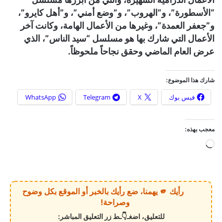
“الأسطورة”، و”الهروب”، و”وضع أمني”، و”أهل كايرو”،
و”جعفر العمدة”، وغيرها من الأعمال الهامة، وكانت آخر
الأعمال التي شارك بها هو مسلسل “سيد الناس”، الذي
عرض العام الماضي وحقق نجاحاً ملحوظاً.
شارك هذا الموضوع:
فيس بوك
X
Telegram
WhatsApp
معجب بهذه:
ج
ا
ر
ي
رأيك 🫵 يهمنا، ضع رأيك بالخبر أو الموقع بكل وضوح
ا
وصراحة!
ل
للتعليق، اضغـ👇ـط زر التعليق المباشر: