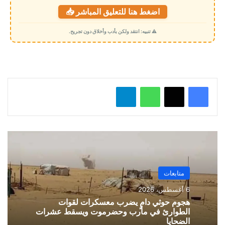
ت
اضغط هنا للتعليق المباشر 📥
ح
م
⚠️ تنبيه: انتقد ولكن بأدب وأخلاق دون تجريح.
ي
ل
…
واتساب
تيلقرام
متابعات
6 أغسطس، 2026
هجوم حوثي دامٍ يضرب معسكرات لقوات
الطوارئ في مأرب وحضرموت ويسقط عشرات
الضحايا