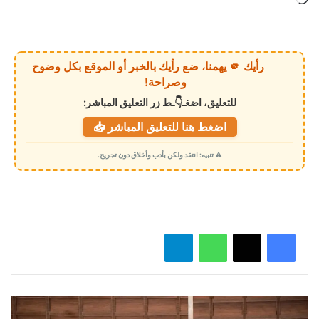
ا
ر
ي
رأيك 🫵 يهمنا، ضع رأيك بالخبر أو الموقع بكل وضوح
ا
وصراحة!
ل
للتعليق، اضغـ👇ـط زر التعليق المباشر:
ت
اضغط هنا للتعليق المباشر 📥
ح
م
⚠️ تنبيه: انتقد ولكن بأدب وأخلاق دون تجريح.
ي
ل
…
واتساب
تيلقرام