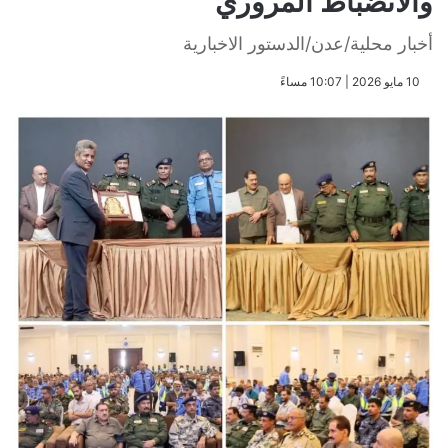
والانضباط المروري
أخبار محلية/عدن/الدستور الاخبارية
​10 مايو 2026 | 10:07 مساءً