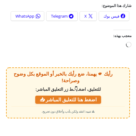
شارك هذا الموضوع:
فيس بوك
X
Telegram
WhatsApp
معجب بهذه:
ج
ا
ر
ي
رأيك 🫵 يهمنا، ضع رأيك بالخبر أو الموقع بكل وضوح
ا
وصراحة!
ل
للتعليق، اضغـ👇ـط زر التعليق المباشر:
ت
اضغط هنا للتعليق المباشر 📥
ح
م
⚠️ تنبيه: انتقد ولكن بأدب وأخلاق دون تجريح.
ي
ل
…