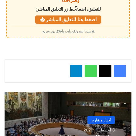
وصراحة!
ل
للتعليق، اضغـ👇ـط زر التعليق المباشر:
ت
اضغط هنا للتعليق المباشر 📥
ح
م
⚠️ تنبيه: انتقد ولكن بأدب وأخلاق دون تجريح.
ي
ل
…
واتساب
تيلقرام
أخبار وتقارير
8 أغسطس، 2026