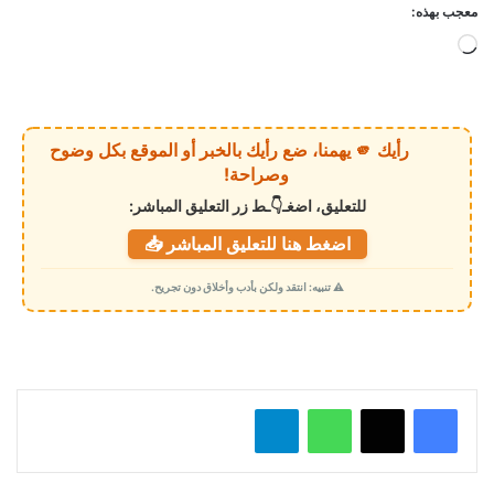
معجب بهذه:
ج
ا
ر
ي
رأيك 🫵 يهمنا، ضع رأيك بالخبر أو الموقع بكل وضوح
ا
وصراحة!
ل
للتعليق، اضغـ👇ـط زر التعليق المباشر:
ت
اضغط هنا للتعليق المباشر 📥
ح
م
⚠️ تنبيه: انتقد ولكن بأدب وأخلاق دون تجريح.
ي
ل
…
واتساب
تيلقرام