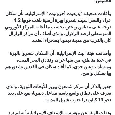
الخميس.
وأفادت صحيفة “يديعوت أحرونوت” الإسرائيلية، بأن سكان
عراد والبحر الميت شعروا بهزة أرضية بلغت قوتها 4.2
درجة على مقياس ريختر، بحسب ما أعلنه المركز الأوروبي
المتوسطي لرصد الزلازل، والذي أضاف أن مركز الزلزال
كان بالقرب من مدينة ديمونا بصحراء النقب.
وأضافت هيئة البث الإسرائيلية، أن السكان شعروا بالهزة
في عدة مناطق، من بينها عراد، وفنادق البحر الميت،
ومتسادا، وعين جدي، كما أفاد سكان في القدس بشعورهم
بها بشكل واضح.
جدير بالذكر أن مركز شمعون بيريز للأبحاث النووية، والذي
يعرف على نطاق واسع باسم مفاعل ديمونا، يقع على بعد
نحو 13 كيلومترا جنوب شرق المدينة.
ونقلت الهيئة عن مؤسسة الإسعاف الإسرائيلية أنه لم ترد