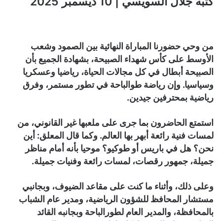
كتبه جلال السويسي | 10 ديسمبر 2025
من وحي حضورنا المباراة النهائية بين الصمود وشعب
الأوسط على كأس شهداء الصبيحة، بشهادة الجميع بأن
الصبيحة أبطال في كل مجالات الحياة، رياضيا وعسكريا
وسياسيا. وإن رياضة طوالباحة في تطور مستمر، وفرق
رياضية بمحترفين جيدين.
استمتع الحاضرون بما جرى على ملعبها غير القانوني، من
لمسات فنية رائعة أبهر بها العالم. وكما قال المعلق: أين
نحن؟ هل في باريس أو طوكيو؟ موحيا بأنه أمام مناظر
جميلة، جمهور رقصات، لمسات رائعة وفنيات جميلة.
وعلى ذلك، وأثناء ما كنت على مقاعد الضيوف، وبجانبي
مستشار المحافظ للشؤون الرياضية، ومدير عام الشباب
بالمحافظة، والمدير العام لطورالباحة وبجانبه القائد