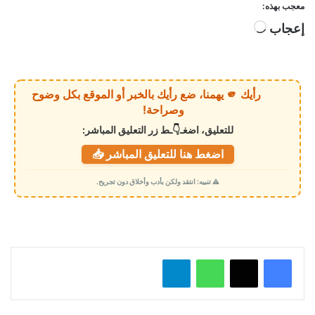
معجب بهذه:
إعجاب
ج
ا
ر
ي
رأيك 🫵 يهمنا، ضع رأيك بالخبر أو الموقع بكل وضوح
ا
وصراحة!
ل
للتعليق، اضغـ👇ـط زر التعليق المباشر:
ت
اضغط هنا للتعليق المباشر 📥
ح
م
⚠️ تنبيه: انتقد ولكن بأدب وأخلاق دون تجريح.
ي
ل
…
واتساب
تيلقرام