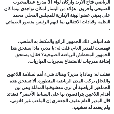
الرياضي فتاح الاربد واركان لواء 31 مدرع عبدالمحبوب
الصبيحي وأخرون، هؤلاء من اليسار لمكان تواجدي بينما كان
على يميني عضو الهيئة الإدارية للمجلس المحلي محمد
النظمة وقيادات الانتقالي بما فيهم الرئيس منصور الصماتي
.
شد انتباهي ذلك الجمهور الرائع والمكتظ به الملعب،
فهمست للمدير العام، قلت له: يا مدير، ماذا يستحق هذا
الجمهور المتعطش للرياضة الصبيحية؟ فقال: يستحق
إضافة مدرجات للاستمتاع بمجريات المباريات.
فقلت له: وماذا يا مدير؟ وهناك شيء أهم لسلامة اللاعبين
واللحاق بركب المدن الرياضية المتطورة. ألا تستحق هذه
الجماهير الرياضية أن ترى معشوقتها المدللة وهي بين
أقدام اللاعبين يتراقصون بها على البساط الأخضر؟ فعندئذ
قال المدير العام عفيف الجعفري إن الملعب غير قانوني،
ولم يعتمد له تعشيب.