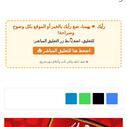
ا
ر
ي
رأيك 🫵 يهمنا، ضع رأيك بالخبر أو الموقع بكل وضوح
ا
وصراحة!
ل
للتعليق، اضغـ👇ـط زر التعليق المباشر:
ت
اضغط هنا للتعليق المباشر 📥
ح
م
⚠️ تنبيه: انتقد ولكن بأدب وأخلاق دون تجريح.
ي
ل
…
واتساب
تيلقرام