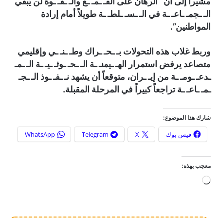
مشيراً إلى أن “الرهان على القـ ـمـ ـع والـ ـقـ ـوة لن يُبقي
الـ ـجمـ ـاعـ ـة في الـ ـسـ ـلطـ ـة طويلاً أمام إرادة
المواطنين”.
وربط غلاب هذه التحولات بـ ـحـ ـراك وطـ ـنـ ـي وإقليمي
متصاعد يرفض استمرار الهـ ـيمنـ ـة الـ ـحـ ـوثـ ـيـ ـة الـ ـمـ
ـدعـ ـومـ ـة من إيـ ـران، متوقعاً أن يشهد نـ ـفـ ـوذ الـ ـجـ
ـمـ ـاعـ ـة تراجعاً كبيراً في المرحلة المقبلة.
شارك هذا الموضوع:
فيس بوك
X
Telegram
WhatsApp
معجب بهذه:
ج
ا
ر