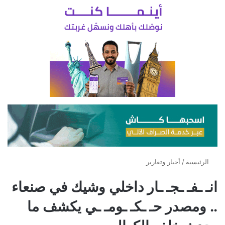
الرئيسية
/
أخبار وتقارير
انـ ـفـ ـجـ ـار داخلي وشيك في صنعاء
.. ومصدر حـ ـكـ ـومـ ـي يكشف ما