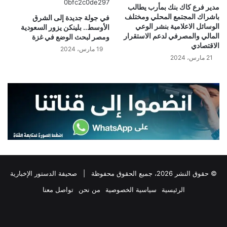
مدير فرع كاك بنك بمأرب يطالب
باشراك المجتمع المحلي ومختلف
في جولة جديدة إلى الشرق
الوسائل الاعلامية بنشر الوعي
الأوسط.. بلينكن يزور السعودية
المالي والمصرفي لدعم الاستقرار
ومصر لبحث الوضع في غزة
الاقتصادي
19 مارس، 2024
21 مارس، 2024
© حقوق النشر 2026، جميع الحقوق محفوظة |
صحيفة الدستور الإخبارية
الرئيسية
سياسية الخصوصية
من نحن
تواصل معنا
فيسبوك
‫X
تيلقرام
واتساب