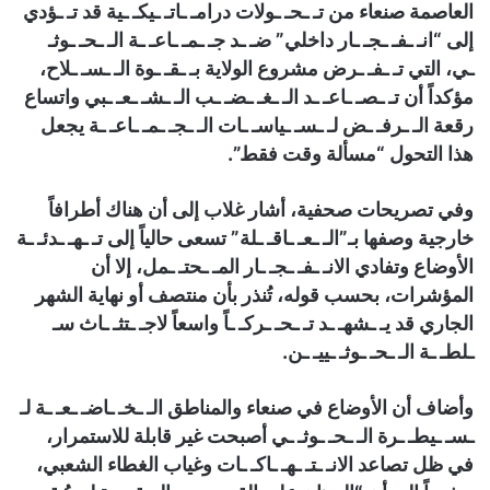
العاصمة صنعاء من تـ ـحـ ـولات درامـ ـاتـ ـيكـ ـية قد تـ ـؤدي
إلى “انـ ـفـ ـجـ ـار داخلي” ضـ ـد جـ ـمـ ـاعـ ـة الـ ـحـ ـوثـ
ـي، التي تـ ـفـ ـرض مشروع الولاية بـ ـقـ ـوة الـ ـسـ ـلاح،
مؤكداً أن تـ ـصـ ـاعـ ـد الـ ـغـ ـضـ ـب الـ ـشـ ـعـ ـبي واتساع
رقعة الـ ـرفـ ـض لـ ـسـ ـياسـ ـات الـ ـجـ ـمـ ـاعـ ـة يجعل
هذا التحول “مسألة وقت فقط”.
وفي تصريحات صحفية، أشار غلاب إلى أن هناك أطرافاً
خارجية وصفها بـ”الـ ـعـ ـاقـ ـلة” تسعى حالياً إلى تـ ـهـ ـدئـ ـة
الأوضاع وتفادي الانـ ـفـ ـجـ ـار المـ ـحتـ ـمل، إلا أن
المؤشرات، بحسب قوله، تُنذر بأن منتصف أو نهاية الشهر
الجاري قد يـ ـشهـ ـد تـ ـحـ ـركـ ـاً واسعاً لاجـ ـتثـ ـاث سـ
ـلطـ ـة الـ ـحـ ـوثـ ـييـ ـن.
وأضاف أن الأوضاع في صنعاء والمناطق الـ ـخـ ـاضـ ـعـ ـة لـ
ـسـ ـيطـ ـرة الـ ـحـ ـوثـ ـي أصبحت غير قابلة للاستمرار،
في ظل تصاعد الانـ ـتـ ـهـ ـاكـ ـات وغياب الغطاء الشعبي،