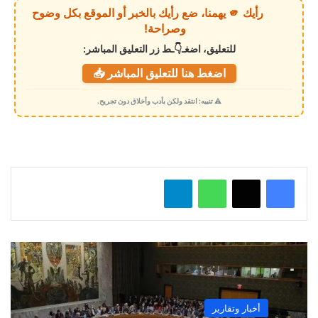
ي
رأيك 🫵 يهمنا، ضع رأيك بالخبر أو الموقع بكل وضوح
ا
وصراحة!
ل
للتعليق، اضغـ👇ـط زر التعليق المباشر:
ت
اضغط هنا للتعليق المباشر 📥
ح
م
⚠️ تنبيه: انتقد ولكن بأدب وأخلاق دون تجريح.
ي
ل
…
واتساب
تيلقرام
أخبار وتقارير