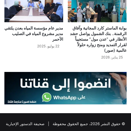
بوابة الماستر كارد المجانية وآفاق
مدير عام مؤسسة المياه بعدن يلتقي
الرقمنة.. بنك الشمول يواصل حشد
مدير مشروع المياه في الصليب
الأنظار في “عدن مول” مستجيباً
الأحمر
لقرار التمديد ومنح زواره حلولاً
22 يوليو، 2025
عالمية (صور)
25 يناير، 2026
© حقوق النشر 2026، جميع الحقوق محفوظة |
صحيفة الدستور الإخبارية