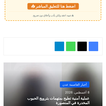
ت
اضغط هنا للتعليق المباشر 📥
ح
م
⚠️ تنبيه: انتقد ولكن بأدب وأخلاق دون تجريح.
ي
ل
…
واتساب
تيلقرام
أخبار العاصمة عدن
8 أغسطس، 2026
عملية أمنية تطيح بمتهمات بترويج الحبوب
المخدرة في المنصورة