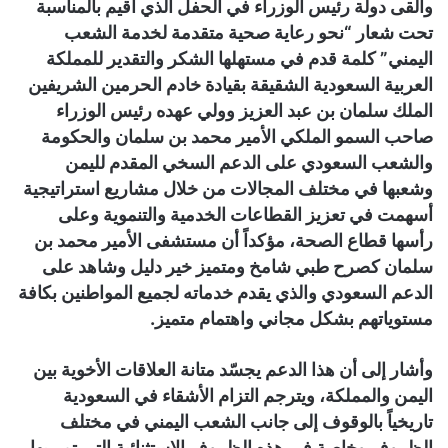
وألقى دولة رئيس الوزراء في الحفل الذي أقيم بالمناسبة
تحت شعار “نحو رعاية صحية متقدمة لخدمة الشعب
اليمني” كلمة قدم في مستهلها الشكر والتقدير للمملكة
العربية السعودية الشقيقة بقيادة خادم الحرمين الشريفين
الملك سلمان بن عبد العزيز وولي عهده رئيس الوزراء
صاحب السمو الملكي الأمير محمد بن سلمان والحكومة
والشعب السعودي على الدعم السخي المقدم لليمن
وشعبها في مختلف المجالات من خلال مشاريع استراتيجية
أسهمت في تعزيز القطاعات الخدمية والتنموية وعلى
رأسها قطاع الصحة، مؤكداً أن مستشفى الأمير محمد بن
سلمان كصرح طبي شامخ ومتميز خير دليل وشاهد على
الدعم السعودي والذي يقدم خدماته لجميع المواطنين بكافة
مستوياتهم بشكل مجاني واهتمام متميز.
وأشار إلى أن هذا الدعم يجسّد متانة العلاقات الأخوية بين
اليمن والمملكة، ويترجم التزام الأشقاء في السعودية
تاريخياً بالوقوف إلى جانب الشعب اليمني في مختلف
الظروف وخاصة في هذه الظروف الاستثنائية التي تمر بها