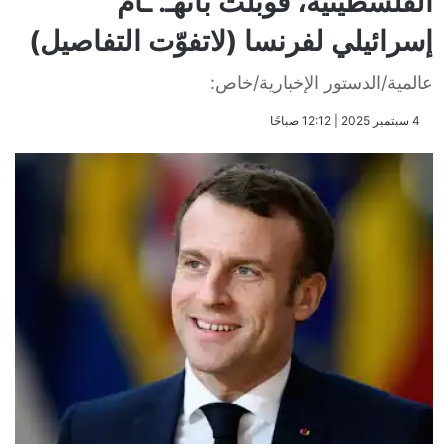
الفلسطينية، قوبلت باتهـ. ـام
إسرائيلي لفرنسا (لاتفوّت التفاصيل)
عالمية/الدستور الإخبارية/خاص:
​4 سبتمبر 2025 | 12:12 صباحًا