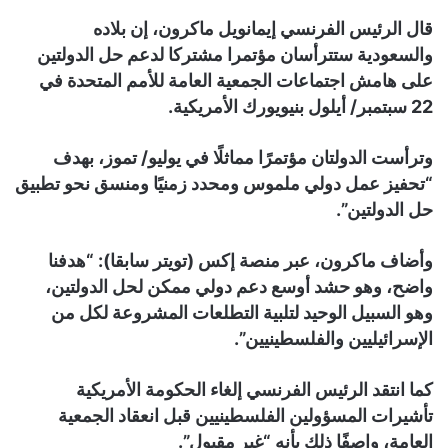
قال الرئيس الفرنسي إيمانويل ماكرون، إن بلاده
والسعودية ستترأسان مؤتمرا مشتركا لدعم حل الدولتين
على هامش اجتماعات الجمعية العامة للأمم المتحدة في
22 سبتمبر/ أيلول بنيويورك الأمريكية.
وترأست الدولتان مؤتمرًا مماثلًا في يوليو/ تموز، بهدف
“تحفيز عمل دولي ملموس ومحدد زمنيًا ومنسق نحو تطبيق
حل الدولتين”.
وأضاف ماكرون، عبر منصة إكس (تويتر سابقا): “هدفنا
واضح، وهو حشد أوسع دعم دولي ممكن لحل الدولتين،
وهو السبيل الوحيد لتلبية التطلعات المشروعة لكل من
الإسرائيليين والفلسطينيين”.
كما انتقد الرئيس الفرنسي إلغاء الحكومة الأمريكية
تأشيرات المسؤولين الفلسطينيين قبل انعقاد الجمعية
العامة، واصفًا ذلك بأنه “غير مقبول”.