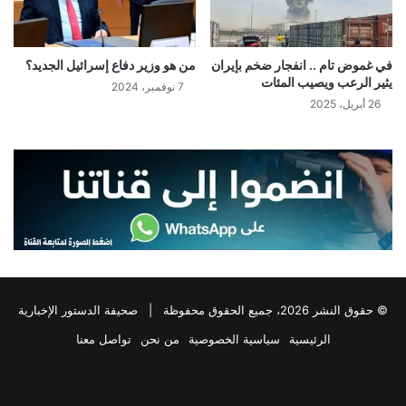
في غموض تام .. انفجار ضخم بإيران
من هو وزير دفاع إسرائيل الجديد؟
يثير الرعب ويصيب المئات
7 نوفمبر، 2024
26 أبريل، 2025
© حقوق النشر 2026، جميع الحقوق محفوظة |
صحيفة الدستور الإخبارية
الرئيسية
سياسية الخصوصية
من نحن
تواصل معنا
فيسبوك
‫X
تيلقرام
واتساب