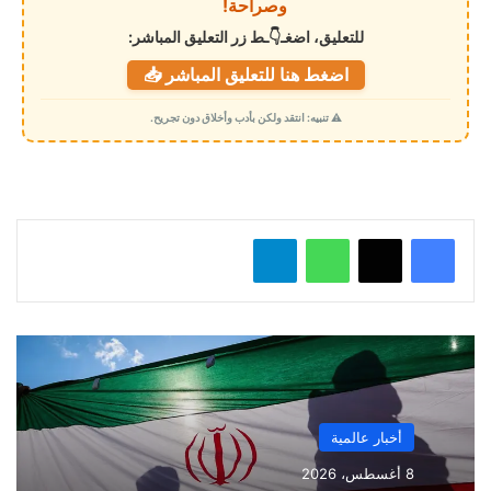
وصراحة!
ل
للتعليق، اضغـ👇ـط زر التعليق المباشر:
ت
اضغط هنا للتعليق المباشر 📥
ح
م
⚠️ تنبيه: انتقد ولكن بأدب وأخلاق دون تجريح.
ي
ل
…
واتساب
تيلقرام
أخبار عالمية
8 أغسطس، 2026