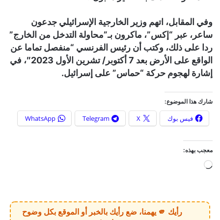
وفي المقابل، اتهم وزير الخارجية الإسرائيلي جدعون
ساعر، عبر “إكس”، ماكرون بـ”محاولة التدخل من الخارج”
ردا على ذلك، وكتب أن رئيس الفرنسي “منفصل تماما عن
الواقع على الأرض بعد 7 أكتوبر/ تشرين الأول 2023″، في
إشارة لهجوم حركة “حماس” على إسرائيل.
شارك هذا الموضوع:
فيس بوك
X
Telegram
WhatsApp
معجب بهذه:
ج
ا
ر
ي
رأيك 🫵 يهمنا، ضع رأيك بالخبر أو الموقع بكل وضوح
ا