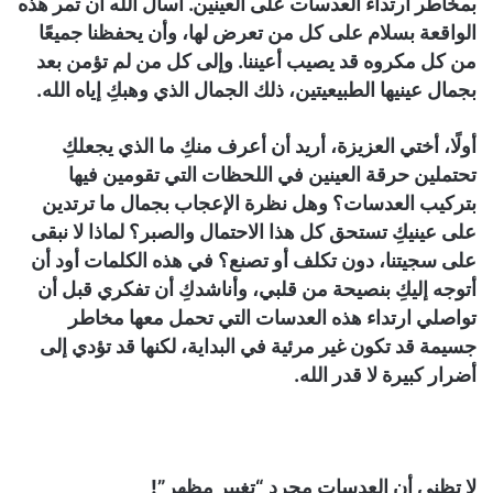
بمخاطر ارتداء العدسات على العينين. أسأل الله أن تمر هذه
الواقعة بسلام على كل من تعرض لها، وأن يحفظنا جميعًا
من كل مكروه قد يصيب أعيننا. وإلى كل من لم تؤمن بعد
بجمال عينيها الطبيعيتين، ذلك الجمال الذي وهبكِ إياه الله.
أولًا، أختي العزيزة، أريد أن أعرف منكِ ما الذي يجعلكِ
تحتملين حرقة العينين في اللحظات التي تقومين فيها
بتركيب العدسات؟ وهل نظرة الإعجاب بجمال ما ترتدين
على عينيكِ تستحق كل هذا الاحتمال والصبر؟ لماذا لا نبقى
على سجيتنا، دون تكلف أو تصنع؟ في هذه الكلمات أود أن
أتوجه إليكِ بنصيحة من قلبي، وأناشدكِ أن تفكري قبل أن
تواصلي ارتداء هذه العدسات التي تحمل معها مخاطر
جسيمة قد تكون غير مرئية في البداية، لكنها قد تؤدي إلى
أضرار كبيرة لا قدر الله.
لا تظني أن العدسات مجرد “تغيير مظهر”!