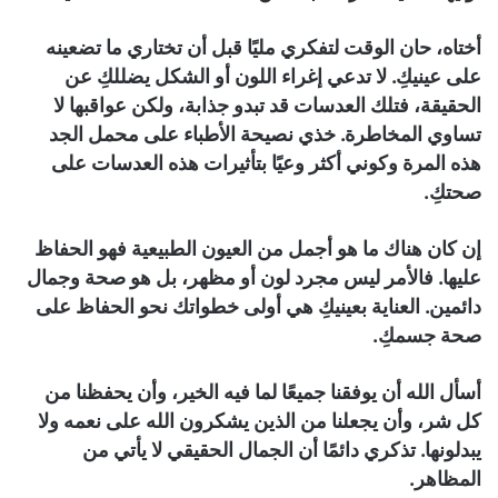
أختاه، حان الوقت لتفكري مليًا قبل أن تختاري ما تضعينه
على عينيكِ. لا تدعي إغراء اللون أو الشكل يضللكِ عن
الحقيقة، فتلك العدسات قد تبدو جذابة، ولكن عواقبها لا
تساوي المخاطرة. خذي نصيحة الأطباء على محمل الجد
هذه المرة وكوني أكثر وعيًا بتأثيرات هذه العدسات على
صحتكِ.
إن كان هناك ما هو أجمل من العيون الطبيعية فهو الحفاظ
عليها. فالأمر ليس مجرد لون أو مظهر، بل هو صحة وجمال
دائمين. العناية بعينيكِ هي أولى خطواتك نحو الحفاظ على
صحة جسمكِ.
أسأل الله أن يوفقنا جميعًا لما فيه الخير، وأن يحفظنا من
كل شر، وأن يجعلنا من الذين يشكرون الله على نعمه ولا
يبدلونها. تذكري دائمًا أن الجمال الحقيقي لا يأتي من
المظاهر.