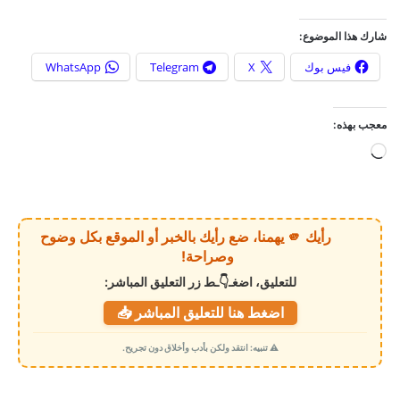
شارك هذا الموضوع:
فيس بوك
X
Telegram
WhatsApp
معجب بهذه:
ج
ا
ر
ي
رأيك 🫵 يهمنا، ضع رأيك بالخبر أو الموقع بكل وضوح
ا
وصراحة!
ل
للتعليق، اضغـ👇ـط زر التعليق المباشر:
ت
اضغط هنا للتعليق المباشر 📥
ح
م
⚠️ تنبيه: انتقد ولكن بأدب وأخلاق دون تجريح.
ي
ل