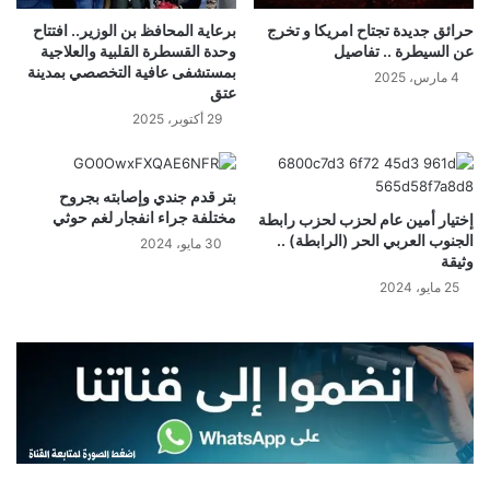
حرائق جديدة تجتاح امريكا و تخرج
برعاية المحافظ بن الوزير.. افتتاح
عن السيطرة .. تفاصيل
وحدة القسطرة القلبية والعلاجية
بمستشفى عافية التخصصي بمدينة
4 مارس، 2025
عتق
29 أكتوبر، 2025
بتر قدم جندي وإصابته بجروح
مختلفة جراء انفجار لغم حوثي
إختيار أمين عام لحزب لحزب رابطة
الجنوب العربي الحر (الرابطة) ..
30 مايو، 2024
وثيقة
25 مايو، 2024