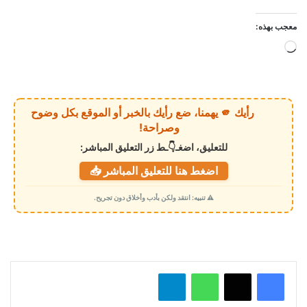
معجب بهذه:
ج
ا
ر
ي
رأيك 🫵 يهمنا، ضع رأيك بالخبر أو الموقع بكل وضوح
ا
وصراحة!
ل
للتعليق، اضغـ👇ـط زر التعليق المباشر:
ت
اضغط هنا للتعليق المباشر 📥
ح
م
⚠️ تنبيه: انتقد ولكن بأدب وأخلاق دون تجريح.
ي
ل
…
واتساب
تيلقرام