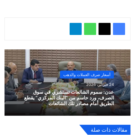
ل
…
واتساب
تيلقرام
أسعار صرف العملات والذهب
24 فبراير، 2026
​عدن: سموم الشائعات تستشري في سوق
الصرف، ورد حاسم من “البنك المركزي” يقطع
الطريق أمام مصادر تلك الشائعات
مقالات ذات صلة