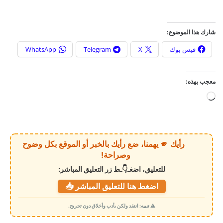
شارك هذا الموضوع:
فيس بوك
X
Telegram
WhatsApp
معجب بهذه:
ج
ا
ر
ي
رأيك 🫵 يهمنا، ضع رأيك بالخبر أو الموقع بكل وضوح
ا
وصراحة!
ل
للتعليق، اضغـ👇ـط زر التعليق المباشر:
ت
اضغط هنا للتعليق المباشر 📥
ح
م
⚠️ تنبيه: انتقد ولكن بأدب وأخلاق دون تجريح.
ي