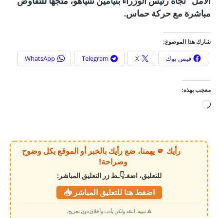
الأمل” تجاه رئيس الوزراء بنيامين نتنياهو، متجهًا للتفاوض
مباشرة مع حركة حماس.
شارك هذا الموضوع:
فيس بوك
X
Telegram
WhatsApp
معجب بهذه:
ج
ا
ر
ي
رأيك 🫵 يهمنا، ضع رأيك بالخبر أو الموقع بكل وضوح
ا
وصراحة!
ل
للتعليق، اضغـ👇ـط زر التعليق المباشر:
ت
اضغط هنا للتعليق المباشر 📥
ح
م
⚠️ تنبيه: انتقد ولكن بأدب وأخلاق دون تجريح.