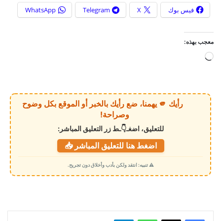
فيس بوك
X
Telegram
WhatsApp
معجب بهذه:
ج
ا
ر
ي
رأيك 🫵 يهمنا، ضع رأيك بالخبر أو الموقع بكل وضوح
ا
وصراحة!
ل
للتعليق، اضغـ👇ـط زر التعليق المباشر:
ت
اضغط هنا للتعليق المباشر 📥
ح
م
⚠️ تنبيه: انتقد ولكن بأدب وأخلاق دون تجريح.
ي
ل
…
واتساب
تيلقرام