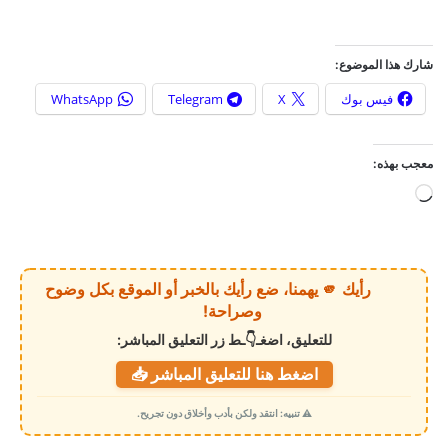
شارك هذا الموضوع:
فيس بوك
X
Telegram
WhatsApp
معجب بهذه:
ج
ا
ر
ي
رأيك 🫵 يهمنا، ضع رأيك بالخبر أو الموقع بكل وضوح
ا
وصراحة!
ل
للتعليق، اضغـ👇ـط زر التعليق المباشر:
ت
اضغط هنا للتعليق المباشر 📥
ح
م
⚠️ تنبيه: انتقد ولكن بأدب وأخلاق دون تجريح.
ي