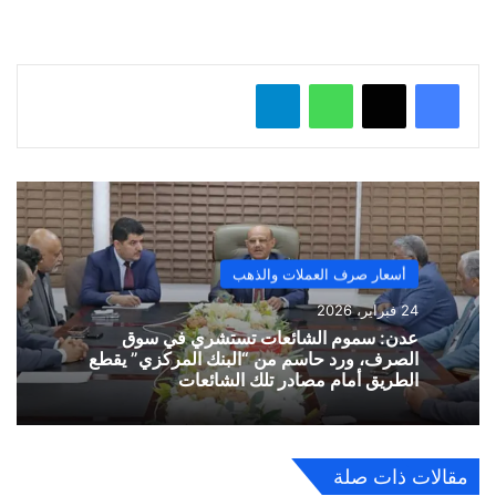
ل
…
واتساب
تيلقرام
أسعار صرف العملات والذهب
24 فبراير، 2026
​عدن: سموم الشائعات تستشري في سوق
الصرف، ورد حاسم من “البنك المركزي” يقطع
الطريق أمام مصادر تلك الشائعات
مقالات ذات صلة