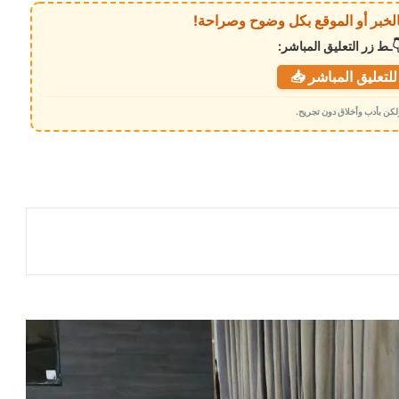
ـط زر التعليق المباشر:
لتعليق المباشر 📥
 ولكن بأدب وأخلاق دون تجريح.
المحرّمي يستقبل وزير الدولة لشؤون المرأة
ويؤكد أهمية تعزيز دور المرأة في مسيرة
التنمية وبناء الدولة
مصادر أكاديمية تكشف الدافع الحقيقي
لإيقاف اعتماد شهادات مناطق الحوثيين
مستشار رئاسي يكشف سر تماسك مجلس
القيادة ويوجه رسائل حاسمة للداخل
والخارج
تعيينات رئاسية جديدة تشمل المسؤولين
الإداريين لمجلس القيادة الأعلى للقوات
المسلحة