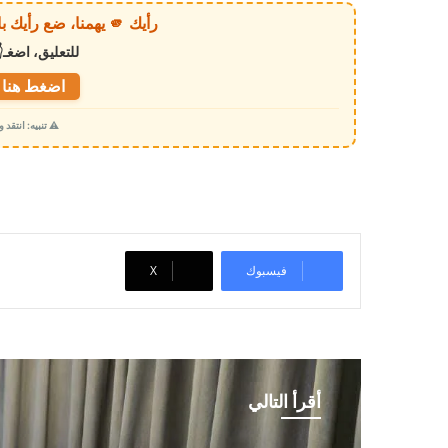
ي
رأيك 🫵 يهمنا، ضع رأيك بالخبر أو الموقع بكل وضوح وصراحة!
ا
للتعليق، اضغـ
ل
ت
اضغط هنا ل
ح
⚠️ تنبيه: انتقد
م
ي
ل
…
فيسبوك
‫X
أقرأ التالي