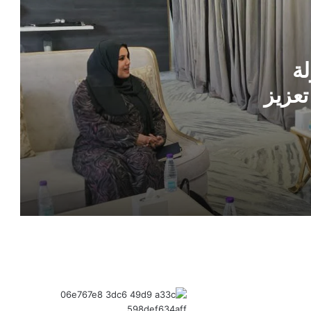
قرار جمهوري بتعيين أركان حرب جديد
للقوات الجوية والدفاع الجوي
لة
تعزيز
الرئيس العليمي يجري تعيينات جديدة في
قيادة القوات الجوية والدفاع الجوي
 وبناء
قرار رئاسي جديد .. العليمي يعين قيادات
جديدة في جهاز أمن الدولة
بشرى سارة لموظفي الدولة .. الخدمة
المدنية تكشف موعد صرف زيادة الرواتب
والعلاوات
السعودية تحسم الجدل .. رد رسمي بشأن
أنباء المحادثات مع الحوثيين عبر عُمان