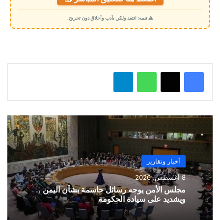
ح
م
⚠️ تنبيه: انتقد ولكن بأدب وأخلاق دون تجريح.
ي
ل
…
واتساب
تيلقرام
أخبار وتقارير
8 أغسطس، 2026
مجلس الأمن يوجه رسائل حاسمة بشأن اليمن ..
ويشديد على سيادة الحكومة