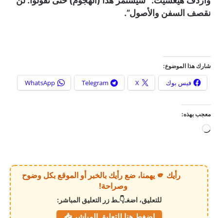
وأردف هيغسيث: “سيستمر هذا (الهجوم) حتى تقولوا: لن
نقصف السفن والأصول”.
شارك هذا الموضوع:
فيس بوك
X
Telegram
WhatsApp
معجب بهذه:
ج
ا
ر
ي
رأيك 🫵 يهمنا، ضع رأيك بالخبر أو الموقع بكل وضوح
ا
وصراحة!
ل
للتعليق، اضغـ👇ـط زر التعليق المباشر:
ت
اضغط هنا للتعليق المباشر 📥