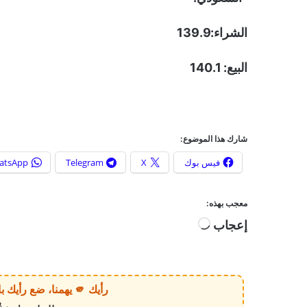
الشراء:139.9
البيع: 140.1
شارك هذا الموضوع:
فيس بوك
X
Telegram
atsApp
معجب بهذه:
إعجاب
ج
ا
ر
ي
رأيك 🫵 يهمنا، ضع رأيك بالخبر أو الموقع بكل وضوح وصراحة!
ا