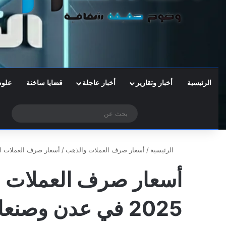
الرئيسية
أخبار وتقارير
أخبار عاجلة
قضايا ساخنة
علوم
‫X
فيسبوك
تيلقرام
واتساب
الوضع المظلم
بحث
عن
الرئيسية
/
أسعار صرف العملات والذهب
/
أسعار صرف العملات اليوم الثلاثاء 11 فبرا
2025 في عدن وصنعاء