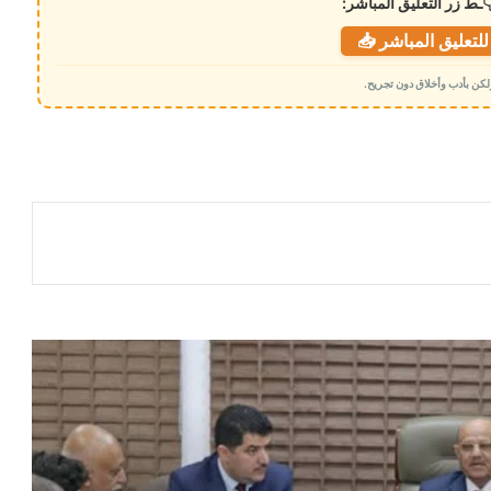
ـط زر التعليق المباشر:
لتعليق المباشر 📥
 ولكن بأدب وأخلاق دون تجريح.
​عدن: سموم الشائعات تستشري في سوق
الصرف، ورد حاسم من “البنك المركزي”
يقطع الطريق أمام مصادر تلك الشائعات
أسعار صرف العملات الأجنبية صباح اليوم
الأحد 15 فبراير 2026م
مليار ريال سعودي لدعم الاقتصاد وتغطية
الاحتياجات العاجلة (تفاصيل)
إجراءات مصرفية حديثة لتنظيم الريال
السعودي
فخ الصرافين يعود من جديد .. تفاصيل لعبة