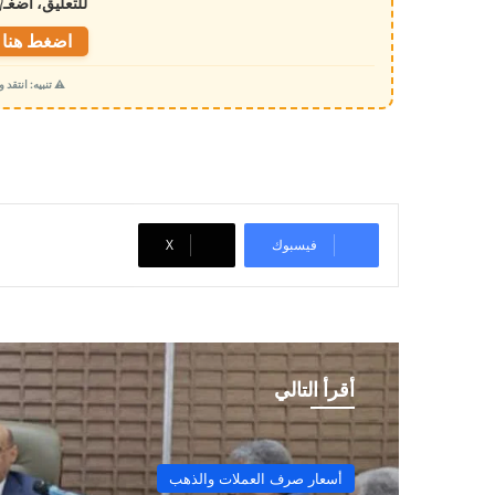
للتعليق، اضغـ
ل
ت
اضغط هنا ل
ح
⚠️ تنبيه: انتقد
م
ي
ل
…
فيسبوك
‫X
أقرأ التالي
أسعار صرف العملات والذهب